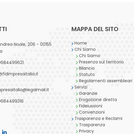
TI
MAPPA DEL SITO
Home
Andrea Noale, 206 - 00155
Chi Siamo
a
Chi Siamo
Presenza sul territorio
0684499621
Bilancio
@fidimpresaitalia.it
Statuto
Regolamenti assembleari
Servizi
mpresaitalia@legalmail.it
Garanzie
Erogazione diretta
0684499316
Fideiussioni
Convenzioni
Trasparenza e Reclami
Trasparenza
Privacy