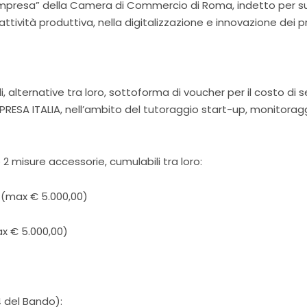
 Impresa” della Camera di Commercio di Roma, indetto per s
attività produttiva, nella digitalizzazione e innovazione dei p
i, alternative tra loro, sottoforma di voucher per il costo di 
DIMPRESA ITALIA, nell’ambito del tutoraggio start-up, monitorag
 2 misure accessorie, cumulabili tra loro:
 (max € 5.000,00)
x € 5.000,00)
4 del Bando):