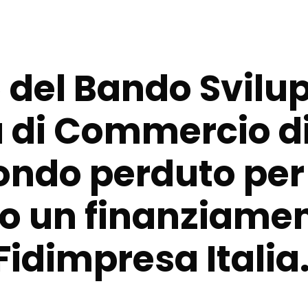
5
del Bando Svilu
 di Commercio d
fondo perduto per
o un finanziame
Fidimpresa Italia