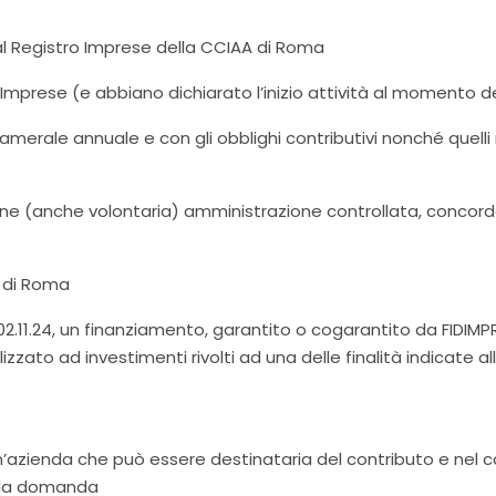
 al Registro Imprese della CCIAA di Roma
o Imprese (e abbiano dichiarato l’inizio attività al momento
amerale annuale e con gli obblighi contributivi nonché quelli r
zione (anche volontaria) amministrazione controllata, concord
A di Roma
02.11.24, un finanziamento, garantito o cogarantito da FIDIMP
zzato ad investimenti rivolti ad una delle finalità indicate all
n’azienda che può essere destinataria del contributo e nel cas
lla domanda