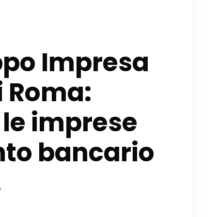
ppo Impresa
i Roma:
 le imprese
nto bancario
.