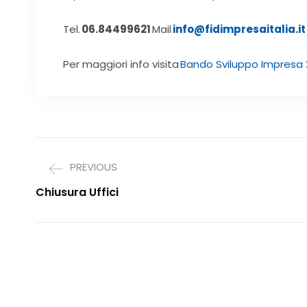
Tel.
06.84499621
Mail
info@fidimpresaitalia.it
Per maggiori info visita
Bando Sviluppo Impresa
PREVIOUS
Chiusura Uffici