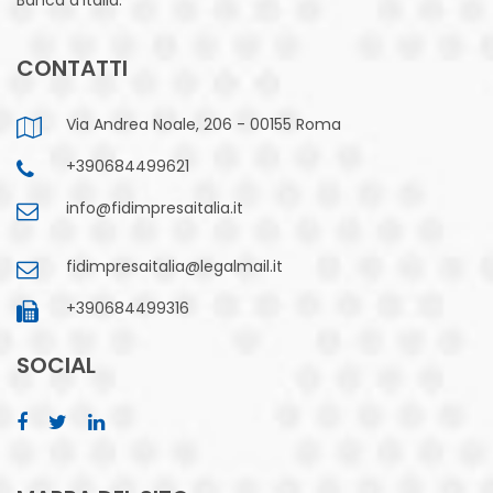
CONTATTI
Via Andrea Noale, 206 - 00155 Roma
+390684499621
info@fidimpresaitalia.it
fidimpresaitalia@legalmail.it
+390684499316
SOCIAL